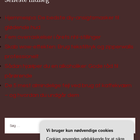
Hjemmespa: De bedste diy-ansigtsmasker til
glødende hud
Fem overraskelser i årets nhl-stillinger
Skab wow-effekten: Brug tekstiltryk og zipperwalls
professionelt
Sådan hjælper du en alkoholiker: Gode råd til
pårørende
De 5 mest almindelige fejl ved brug af kaffekværn
– og hvordan du undgår dem
Søg
efter:
Vi bruger kun nødvendige cookies
Cookies anvendes udelukkende for at sikre,