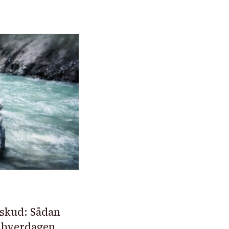
rskud: Sådan
i hverdagen