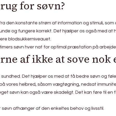
brug for søvn?
e fra den konstante strøm af information og stimuli, so
unde og fungere korrekt. Det hjælper os også med at ho
lere blodsukkerniveauet.
imers søvn hver nat for optimal præstation på arbejdet e
ne af ikke at sove nok 
le sundhed. Det hjælper os med at få bedre søvn og fø
på vores helbred, såsom vægtøgning, nedsat immunitet
 søvn kan også være skadeligt. Det kan føre til en føle
t søvn afhænger af den enkeltes behov og livsstil.