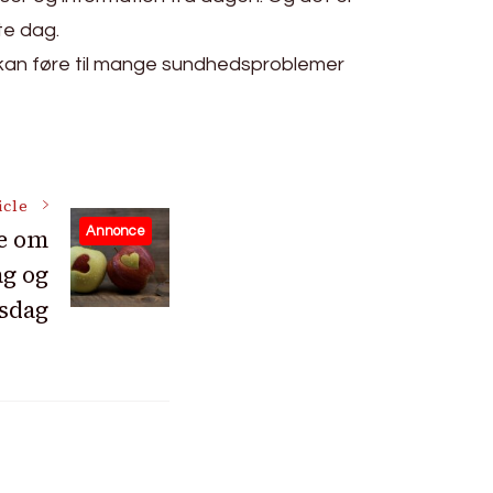
ste dag.
e kan føre til mange sundhedsproblemer
icle
de om
Annonce
g og
nsdag