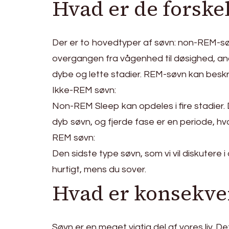
Hvad er de forskel
Der er to hovedtyper af søvn: non-REM-søv
overgangen fra vågenhed til døsighed, ande
dybe og lette stadier. REM-søvn kan beskri
Ikke-REM søvn:
Non-REM Sleep kan opdeles i fire stadier. 
dyb søvn, og fjerde fase er en periode, hvo
REM søvn:
Den sidste type søvn, som vi vil diskutere 
hurtigt, mens du sover.
Hvad er konsekven
Søvn er en meget vigtig del af vores liv. D