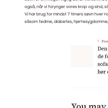
også, når vi forynger vores krop og sind, så
Vi har brug for mindst 7 timers søvn hver
såsom fedme, diabetes, hjertesygdomme,
Post
Pre
Den 
de f
Navigat
sofa
bør 
You may 