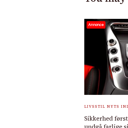
Annonce
LIVSSTIL NYTS I
Sikkerhed først: 
undgå farlige s