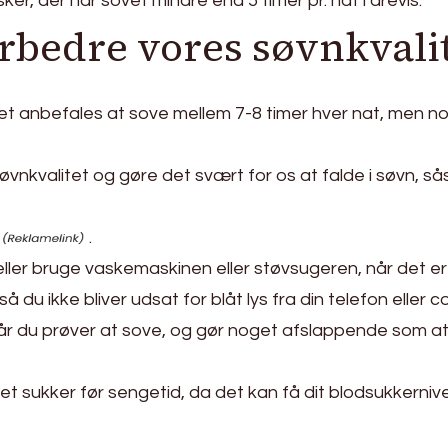
r, der har sovet mindre end 5 timer pr. nat i årevis.
rbedre vores søvnkvalit
Det anbefales at sove mellem 7-8 timer hver nat, men n
vnkvalitet og gøre det svært for os at falde i søvn, sås
.
 eller bruge vaskemaskinen eller støvsugeren, når det e
å du ikke bliver udsat for blåt lys fra din telefon eller
år du prøver at sove, og gør noget afslappende som at l
sukker før sengetid, da det kan få dit blodsukkerniveau til