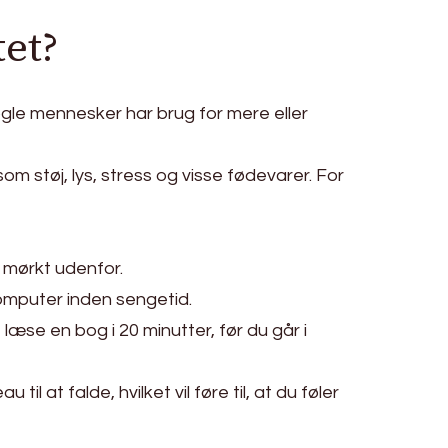
et?
ogle mennesker har brug for mere eller
om støj, lys, stress og visse fødevarer. For
r mørkt udenfor.
 computer inden sengetid.
æse en bog i 20 minutter, før du går i
 at falde, hvilket vil føre til, at du føler