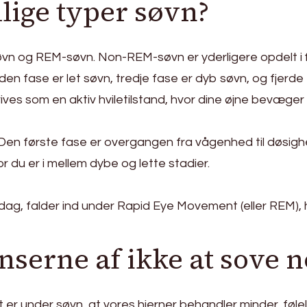
lige typer søvn?
n og REM-søvn. Non-REM-søvn er yderligere opdelt i fi
n fase er let søvn, tredje fase er dyb søvn, og fjerde 
ves som en aktiv hviletilstand, hvor dine øjne bevæger s
Den første fase er overgangen fra vågenhed til døsighe
r du er i mellem dybe og lette stadier.
i dag, falder ind under Rapid Eye Movement (eller REM), 
serne af ikke at sove n
et er under søvn, at vores hjerner behandler minder, føl