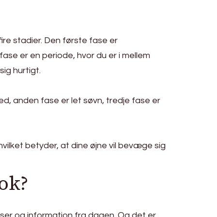
re stadier. Den første fase er
fase er en periode, hvor du er i mellem
ig hurtigt.
d, anden fase er let søvn, tredje fase er
hvilket betyder, at dine øjne vil bevæge sig
ok?
elser og information fra dagen. Og det er