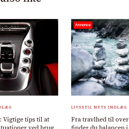
Annonce
NDLÆG
LIVSSTIL NYTS INDLÆG
Vigtige tips til at
Fra travlhed til ove
ituationer ved brug
finder du balancen 