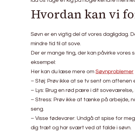
lad os tage et kig på nogle kendte menneske
Hvordan kan vi fo
Søvn er en vigtig del af vores dagligdag. 
mindre tid til at sove.
Der er mange ting, der kan påvirke vores sø
eksempel:
Her kan du læse mere om
Søvnproblemer
– Støj: Prøv ikke at se tv sent om aftenen
– Lys: Brug en rød pære i dit soveværelse, s
– Stress: Prøv ikke at tænke på arbejde, n
seng.
– Visse fødevarer: Undgå at spise for meget 
dig træt og har svært ved at falde i søvn.