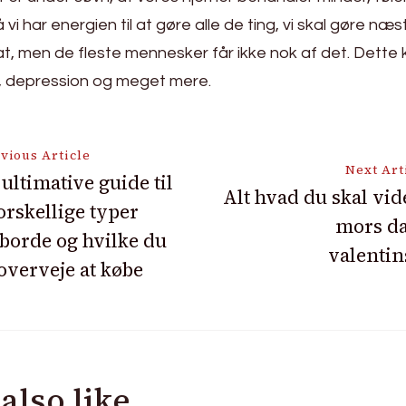
 vi har energien til at gøre alle de ting, vi skal gøre næ
 nat, men de fleste mennesker får ikke nok af det. Dett
 depression og meget mere.
vious Article
Next Art
ultimative guide til
Alt hvad du skal vi
orskellige typer
ion
mors da
borde og hvilke du
valenti
overveje at købe
also like