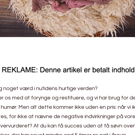
 noget værd i nutidens hurtige verden?
lper os med at forynge og restituere, og vi har brug for 
mør. Men alt dette kommer ikke uden en pris: når vi ikke 
, for ikke at nævne de negative indvirkninger på vor
overvurderet? At du kan få succes uden at få søvn ove