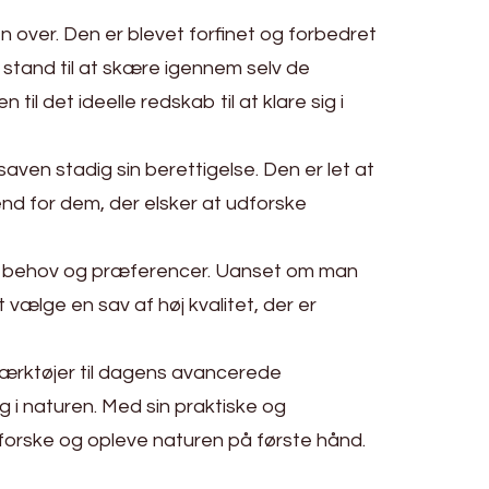
n over. Den er blevet forfinet og forbedret
i stand til at skære igennem selv de
 det ideelle redskab til at klare sig i
ven stadig sin berettigelse. Den er let at
end for dem, der elsker at udforske
ige behov og præferencer. Uanset om man
t vælge en sav af høj kvalitet, der er
 værktøjer til dagens avancerede
g i naturen. Med sin praktiske og
dforske og opleve naturen på første hånd.