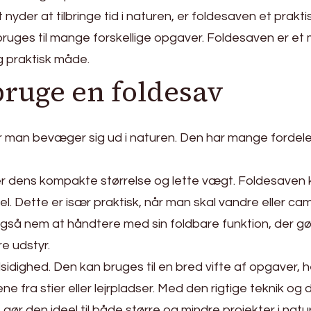
nyder at tilbringe tid i naturen, er foldesaven et prakt
ruges til mange forskellige opgaver. Foldesaven er et 
og praktisk måde.
bruge en foldesav
 man bevæger sig ud i naturen. Den har mange fordele, de
er dens kompakte størrelse og lette vægt. Foldesaven 
l. Dette er især praktisk, når man skal vandre eller ca
så nem at håndtere med sin foldbare funktion, der gø
e udstyr.
sidighed. Den kan bruges til en bred vifte af opgaver
fra stier eller lejrpladser. Med den rigtige teknik og
r den ideel til både større og mindre projekter i natu