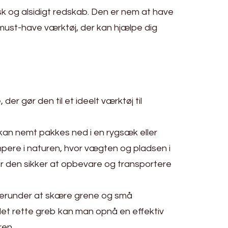
isk og alsidigt redskab. Den er nem at have
must-have værktøj, der kan hjælpe dig
r gør den til et ideelt værktøj til
kan nemt pakkes ned i en rygsæk eller
mpere i naturen, hvor vægten og pladsen i
r den sikker at opbevare og transportere
, herunder at skære grene og små
 det rette greb kan man opnå en effektiv
ren.