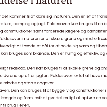
delse i naturen
det kommer til at klare sig i naturen. Den er let at tra
reture, camping og jagt. Foldesaven kan bruges til en b
 konstruktioner samt forberede jægere og campister til
foldesaven i naturen er at skære grene og mindre træs
ødvendigt at tænde et bål for at holde sig varm og til
kan bruges som brænde. Den er hurtig og effektiv, og 
igt redskab. Den kan bruges til at skære grene og and
re dyrene op efter jagten. Foldesaven er let at have med
 mindre og større opgaver.
esaven. Den kan bruges til at bygge ly og konstruktione
ængde og form, hvilket gør det muligt at opføre en sol
il brug i lejren.