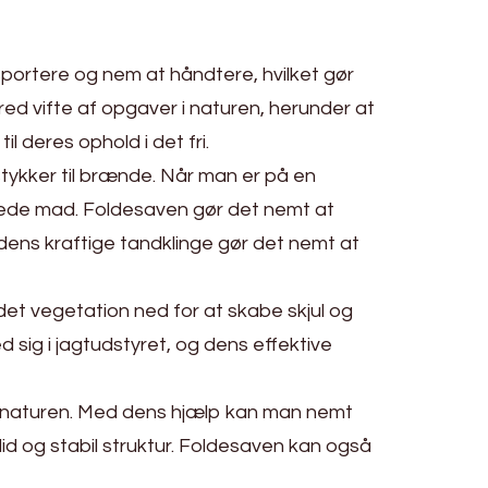
nsportere og nem at håndtere, hvilket gør
red vifte af opgaver i naturen, herunder at
 deres ophold i det fri.
tykker til brænde. Når man er på en
berede mad. Foldesaven gør det nemt at
dens kraftige tandklinge gør det nemt at
et vegetation ned for at skabe skjul og
 sig i jagtudstyret, og dens effektive
r i naturen. Med dens hjælp kan man nemt
id og stabil struktur. Foldesaven kan også