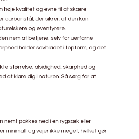
høje kvalitet og evne til at skære
r carbonstål, der sikrer, at den kan
naturelskere og eventyrere.
 den nem at betjene, selv for uerfarne
arphed holder savbladet i topform, og det
te størrelse, alsidighed, skarphed og
 at klare dig i naturen. Så sørg for at
n nemt pakkes ned i en rygsæk eller
er minimalt og vejer ikke meget, hvilket gør