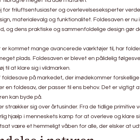
tilbragte meget tid ude i naturen.
 for friluftsentusiaster og overlevelseseksperter verde
ign, materialevalg og funktionalitet. Foldesaven er nu 
g dens praktiske og sammenfoldelige design gør den til
r er kommet mange avancerede værktøjer til, har foldesa
meget plads. Foldesaven er blevet en pålidelig følgesv
til at klare sig i vildmarken.
 af foldesave på markedet, der imødekommer forskell
er en foldesav, der passer til ens behov. Det er vigtigt a
uren kan byde på.
strækker sig over årtusinder. Fra de tidlige primitive
ig hjælp i menneskets kamp for at overleve og klare si
tsat være et hemmeligt våben for alle, der elsker at u