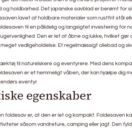
 og holdbarhed. Det japanske savblad er berømt for sin 
ven lavet af holdbare materialer som rustfrit stål elle
oldesaven til en pålidelig og langsigtet investering for 
ugervenlighed. Den er let at åbne og lukke, hvilket gør
meget vedligeholdelse. Et regelmæssigt oliebad og sk
ærktøj til naturelskere og eventyrere. Med dens kompak
foldesaven er et hemmeligt våben, der kan hjælpe dig med
endørs eventyr.
tiske egenskaber
 foldesav er, at den er let og kompakt. Foldesaven ka
tiviteter såsom vandreture, camping eller jagt. Den fyld