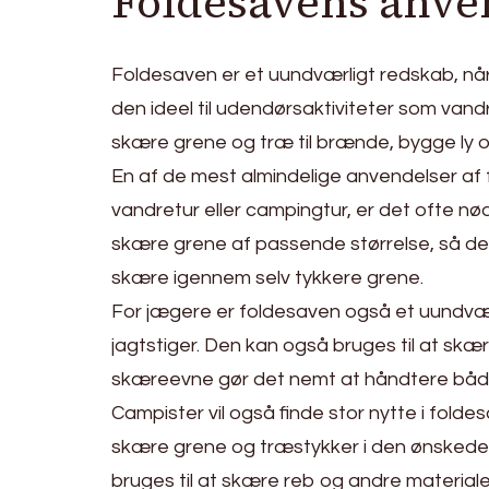
Foldesavens anven
Foldesaven er et uundværligt redskab, når 
den ideel til udendørsaktiviteter som vand
skære grene og træ til brænde, bygge ly og
En af de mest almindelige anvendelser af 
vandretur eller campingtur, er det ofte n
skære grene af passende størrelse, så de 
skære igennem selv tykkere grene.
For jægere er foldesaven også et uundværl
jagtstiger. Den kan også bruges til at skæ
skæreevne gør det nemt at håndtere både
Campister vil også finde stor nytte i fold
skære grene og træstykker i den ønskede l
bruges til at skære reb og andre materialer t