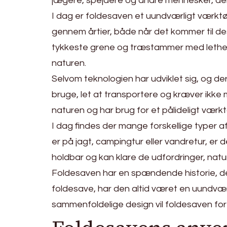
jægere, spejdere og andre mennesker, der 
I dag er foldesaven et uundværligt værktøj
gennem årtier, både når det kommer til des
tykkeste grene og træstammer med lethed, o
naturen.
Selvom teknologien har udviklet sig, og de
bruge, let at transportere og kræver ikke 
naturen og har brug for et pålideligt værktøj 
I dag findes der mange forskellige typer
er på jagt, campingtur eller vandretur, er d
holdbar og kan klare de udfordringer, nat
Foldesaven har en spændende historie, der 
foldesave, har den altid været en uundværl
sammenfoldelige design vil foldesaven for