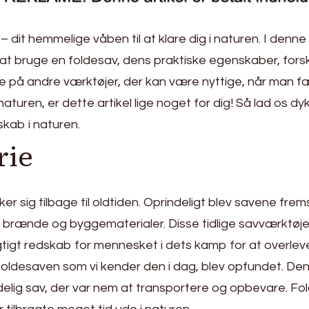
dit hemmelige våben til at klare dig i naturen. I denne a
at bruge en foldesav, dens praktiske egenskaber, forske
så se på andre værktøjer, der kan være nyttige, når man f
 naturen, er dette artikel lige noget for dig! Så lad os
skab i naturen.
rie
r sig tilbage til oldtiden. Oprindeligt blev savene fremst
brænde og byggematerialer. Disse tidlige savværktøjer va
gtigt redskab for mennesket i dets kamp for at overleve
t foldesaven som vi kender den i dag, blev opfundet. 
lig sav, der var nem at transportere og opbevare. Fol