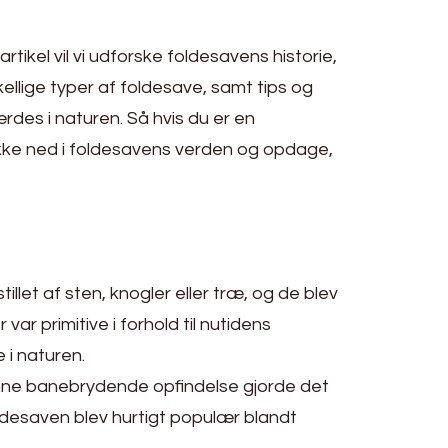
rtikel vil vi udforske foldesavens historie,
llige typer af foldesave, samt tips og
ærdes i naturen. Så hvis du er en
 dykke ned i foldesavens verden og opdage,
illet af sten, knogler eller træ, og de blev
r primitive i forhold til nutidens
 i naturen.
Denne banebrydende opfindelse gjorde det
desaven blev hurtigt populær blandt