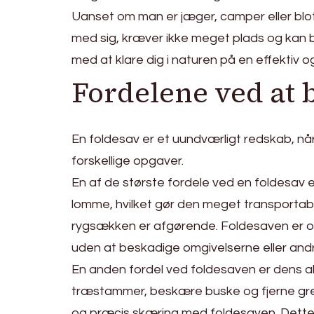
Uanset om man er jæger, camper eller blot 
med sig, kræver ikke meget plads og kan b
med at klare dig i naturen på en effektiv 
Fordelene ved at 
En foldesav er et uundværligt redskab, når
forskellige opgaver.
En af de største fordele ved en foldesav 
lomme, hvilket gør den meget transportabe
rygsækken er afgørende. Foldesaven er og
uden at beskadige omgivelserne eller andr
En anden fordel ved foldesaven er dens al
træstammer, beskære buske og fjerne grene 
og præcis skæring med foldesaven. Dette gø