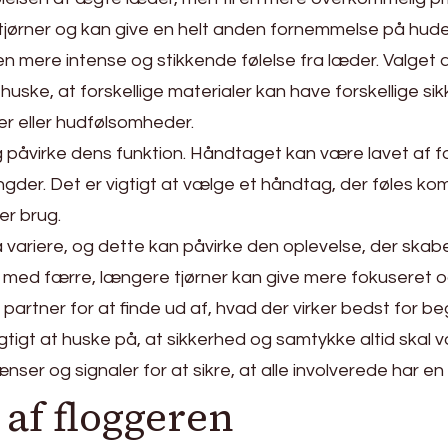
tjørner og kan give en helt anden fornemmelse på hude
n mere intense og stikkende følelse fra læder. Valget a
huske, at forskellige materialer kan have forskellige s
r eller hudfølsomheder.
påvirke dens funktion. Håndtaget kan være lavet af for
ngder. Det er vigtigt at vælge et håndtag, der føles ko
er brug.
 variere, og dette kan påvirke den oplevelse, der skab
med færre, længere tjørner kan give mere fokuseret og i
tner for at finde ud af, hvad der virker bedst for be
tigt at huske på, at sikkerhed og samtykke altid skal v
ænser og signaler for at sikre, at alle involverede har e
 af floggeren