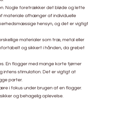
n. Nogle foretrækker det bløde og lette
f materiale afhænger af individuelle
ikkerhedsmæssige hensyn, og det er vigtigt
skellige materialer som træ, metal eller
mfortabelt og sikkert i hånden, da grebet
es. En flogger med mange korte tjørner
ntens stimulation. Det er vigtigt at
gge parter.
ære i fokus under brugen af en flogger.
n sikker og behagelig oplevelse.