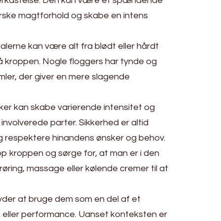
nderkastelse. Den kan være et spændende
orske magtforhold og skabe en intens
alerne kan være alt fra blødt eller hårdt
på kroppen. Nogle floggers har tynde og
mler, der giver en mere slagende
ikker kan skabe varierende intensitet og
nvolverede parter. Sikkerhed er altid
og respektere hinandens ønsker og behov.
op kroppen og sørge for, at man er i den
røring, massage eller kølende cremer til at
nyder at bruge dem som en del af et
n eller performance. Uanset konteksten er