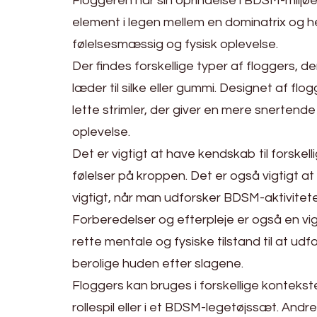
Floggeren har sin oprindelse i BDSM-milj
element i legen mellem en dominatrix og h
følelsesmæssig og fysisk oplevelse.
Der findes forskellige typer af floggers, de
læder til silke eller gummi. Designet af f
lette strimler, der giver en mere snerten
oplevelse.
Det er vigtigt at have kendskab til forskell
følelser på kroppen. Det er også vigtigt a
vigtigt, når man udforsker BDSM-aktivite
Forberedelser og efterpleje er også en vig
rette mentale og fysiske tilstand til at ud
berolige huden efter slagene.
Floggers kan bruges i forskellige kontekst
rollespil eller i et BDSM-legetøjssæt. An