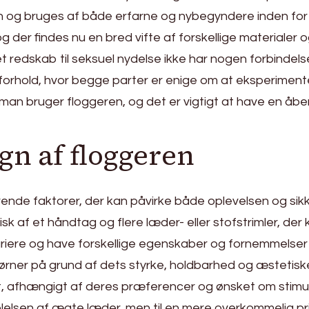
n og bruges af både erfarne og nybegyndere inden for
der findes nu en bred vifte af forskellige materialer 
t redskab til seksuel nydelse ikke har nogen forbindelse 
forhold, hvor begge parter er enige om at eksperimen
man bruger floggeren, og det er vigtigt at have en åb
gn af floggeren
rende faktorer, der kan påvirke både oplevelsen og si
 af et håndtag og flere læder- eller stofstrimler, der k
 variere og have forskellige egenskaber og fornemmelse
jørner på grund af dets styrke, holdbarhed og æstetiske
, afhængigt af deres præferencer og ønsket om stimula
følelsen af ægte læder, men til en mere overkommelig pri