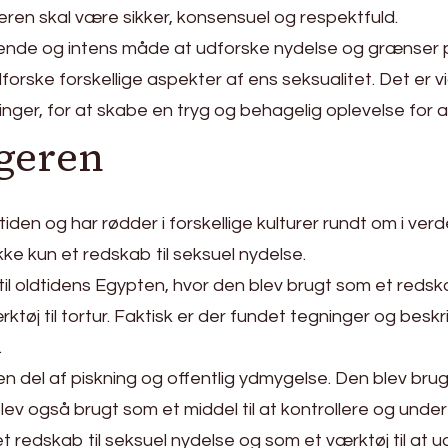
geren skal være sikker, konsensuel og respektfuld.
ende og intens måde at udforske nydelse og grænser 
orske forskellige aspekter af ens seksualitet. Det er
er, for at skabe en tryg og behagelig oplevelse for al
ggeren
tiden og har rødder i forskellige kulturer rundt om i ver
kke kun et redskab til seksuel nydelse.
l oldtidens Egypten, hvor den blev brugt som et redskab 
ærktøj til tortur. Faktisk er der fundet tegninger og besk
.
n del af piskning og offentlig ydmygelse. Den blev brug
ev også brugt som et middel til at kontrollere og und
 redskab til seksuel nydelse og som et værktøj til at