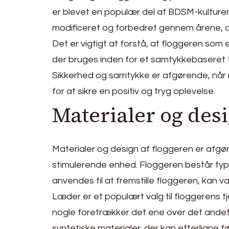
er blevet en populær del af BDSM-kulture
modificeret og forbedret gennem årene, og 
Det er vigtigt at forstå, at floggeren som e
der bruges inden for et samtykkebaseret 
Sikkerhed og samtykke er afgørende, når 
for at sikre en positiv og tryg oplevelse.
Materialer og desi
Materialer og design af floggeren er afgø
stimulerende enhed. Floggeren består typisk
anvendes til at fremstille floggeren, kan
Læder er et populært valg til floggerens t
nogle foretrækker det ene over det andet
syntetiske materialer, der kan efterligne 