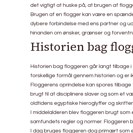
det vigtigt at huske på, at brugen af flog
Brugen af en flogger kan være en spænd
dybere forbindelse med ens partner og udf
hinanden om ønsker, grænser og forventning
Historien bag flo
Historien bag floggeren går langt tilbage i 
forskellige formål gennem historien og er i
Floggerens oprindelse kan spores tilbage ti
brugt til at disciplinere slaver og som et v
oldtidens egyptiske hieroglyffer og skrifter
I middelalderen blev floggeren brugt som e
samfundets regler og normer. Floggeren bl
I dag bruges floggeren dog primært som et