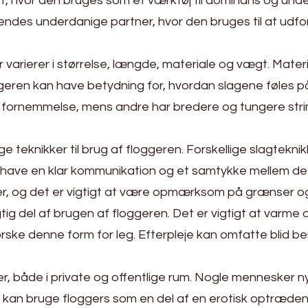
øet, hvor den bruges som et værktøj til dominans og u
endes underdanige partner, hvor den bruges til at udf
r varierer i størrelse, længde, materiale og vægt. Materi
loggeren kan have betydning for, hvordan slagene føles 
de fornemmelse, mens andre har bredere og tungere stri
ige teknikker til brug af floggeren. Forskellige slagtekn
t have en klar kommunikation og et samtykke mellem de i
ter, og det er vigtigt at være opmærksom på grænser 
tig del af brugen af floggeren. Det er vigtigt at varme 
forske denne form for leg. Efterpleje kan omfatte blid be
er, både i private og offentlige rum. Nogle mennesker 
dre kan bruge floggers som en del af en erotisk optræde