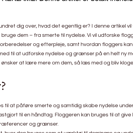
dret dig over, hvad det egentlig er? I denne artikel vil
 bruge dem – fra smerte til nydelse. Vi vil udforske flog
forberedelser og efterpleje, samt hvordan floggers kan b
ed til at udforske nydelse og grænser på en helt ny m
are ønsker at lære mere om dem, så læs med og bliv kl
r?
s til at påføre smerte og samtidig skabe nydelse under 
 fastgjort til en håndtag. Floggeren kan bruges til at gi
 præferencer og grænser.