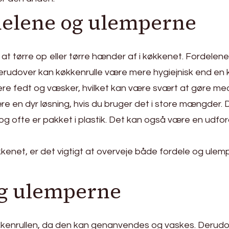
delene og ulemperne
gt at tørre op eller tørre hænder af i køkkenet. Fordelen
erudover kan køkkenrulle være mere hygiejnisk end en k
ere fedt og væsker, hvilket kan være svært at gøre med
e en dyr løsning, hvis du bruger det i store mængder. D
og ofte er pakket i plastik. Det kan også være en udford
kkenet, er det vigtigt at overveje både fordele og ulem
og ulemperne
økkenrullen, da den kan genanvendes og vaskes. Derudov