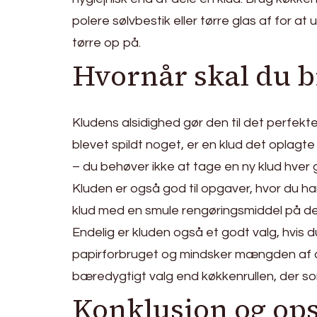
polere sølvbestik eller tørre glas af for at
tørre op på.
Hvornår skal du b
Kludens alsidighed gør den til det perfekte
blevet spildt noget, er en klud det oplag
– du behøver ikke at tage en ny klud hver 
Kluden er også god til opgaver, hvor du har
klud med en smule rengøringsmiddel på den 
Endelig er kluden også et godt valg, hvis du
papirforbruget og mindsker mængden af a
bæredygtigt valg end køkkenrullen, der s
Konklusion og ops