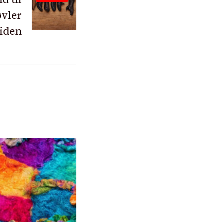
vler
iden