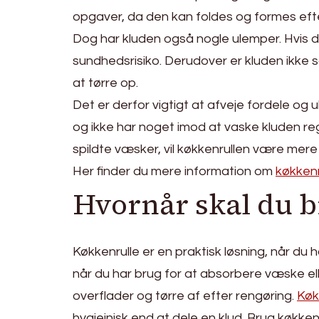
opgaver, da den kan foldes og formes efter
Dog har kluden også nogle ulemper. Hvis d
sundhedsrisiko. Derudover er kluden ikke 
at tørre op.
Det er derfor vigtigt at afveje fordele og
og ikke har noget imod at vaske kluden reg
spildte væsker, vil køkkenrullen være mere 
Her finder du mere information om
køkkenr
Hvornår skal du b
Køkkenrulle er en praktisk løsning, når du 
når du har brug for at absorbere væske ell
overflader og tørre af efter rengøring.
Køk
hygiejnisk end at dele en klud. Brug køkkenr