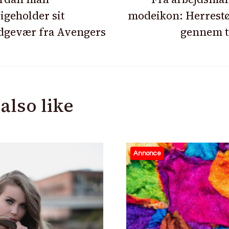
igeholder sit
modeikon: Herrestø
ion
dgevær fra Avengers
gennem t
also like
Annonce