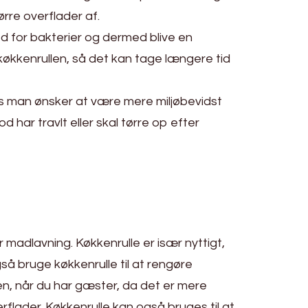
rre overflader af.
d for bakterier og dermed blive en
køkkenrullen, så det kan tage længere tid
vis man ønsker at være mere miljøbevidst
har travlt eller skal tørre op efter
r madlavning. Køkkenrulle er især nyttigt,
så bruge køkkenrulle til at rengøre
, når du har gæster, da det er mere
erflader. Køkkenrulle kan også bruges til at