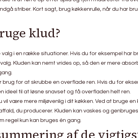
 undgå striber. Kort sagt, brug køkkenrulle, når du har b
ruge klud?
 valg i en række situationer. Hvis du for eksempel har br
te valg. Kluden kan nemt vrides op, så den er mere abs
gang.
 brug for at skrubbe en overflade ren. Hvis du for eksemp
ideel til at løsne snavset og få overfladen helt ren.
 vil være mere miljøvenlig i dit køkken. Ved at bruge en 
ffald, du producerer. Kluden kan vaskes og genbruge
om regel kun kan bruges én gang.
ummering af de vigtigs