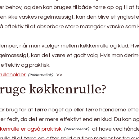
 behov, og den kan bruges til både tørre op og til at tø
en ikke vaskes regelmæssigt, kan den blive et yngleste
så effektiv til at absorbere store mængder væske som 
 ulemper, når man vælger mellem køkkenrulle og klud. H
elmæssigt, kan det være et godt valg. Hvis man derimod 
effektiv og praktisk.
ulleholder
>>
ruge køkkenrulle?
har brug for at tørre noget op eller tørre hænderne efte
er fedt, da det er mere effektivt end en klud. Du kan og
kenrulle er også praktisk
at have ved hånden
ulle til at tørre op efter spild og fjern madrester fra ov