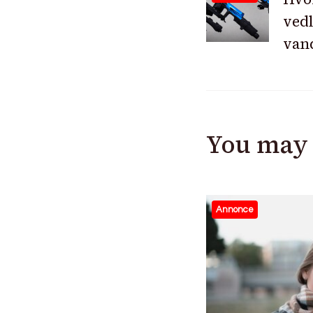
vedl
Navigat
van
You may 
Annonce