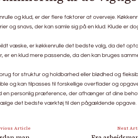
lle og klud, er der flere faktorer at overveje. Køkkenru
er og snavs, der kan samle sig på en klud. Klude er d
pildt væske, er køkkenrulle det bedste valg, da det opta
er, er en klud mere passende, da den kan bruges samm
brug for struktur og holdbarhed eller blødhed og fleksib
le og kan tilpasses til forskellige overflader og opgave
lud en personlig præference, der afhænger af dine behov
n vælge det bedste værktøj til den pågældende opgave.
vious Article
Next Art
rdan man
Fra arbejdsman