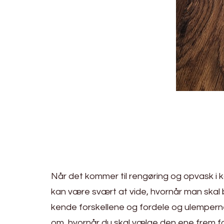
Når det kommer til rengøring og opvask i k
kan være svært at vide, hvornår man skal
kende forskellene og fordele og ulemperne 
om, hvornår du skal vælge den ene frem f