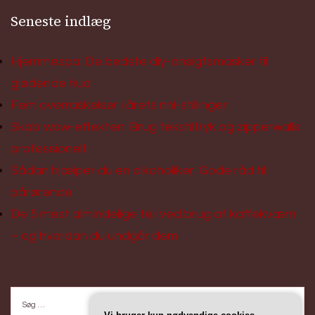
Seneste indlæg
Hjemmespa: De bedste diy-ansigtsmasker til
glødende hud
Fem overraskelser i årets nhl-stillinger
Skab wow-effekten: Brug tekstiltryk og zipperwalls
professionelt
Sådan hjælper du en alkoholiker: Gode råd til
pårørende
De 5 mest almindelige fejl ved brug af kaffekværn
– og hvordan du undgår dem
Søg
efter: