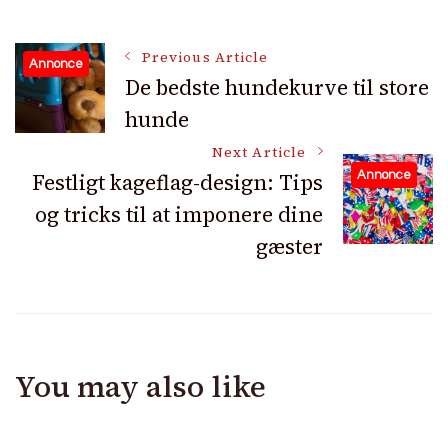
Post
Previous Article
Annonce
De bedste hundekurve til store
hunde
Navigation
Next Article
Festligt kageflag-design: Tips
Annonce
og tricks til at imponere dine
gæster
You may also like